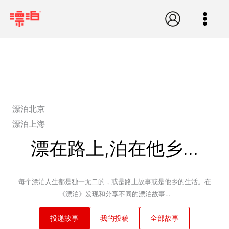
跳
至
内
容
漂泊北京
漂泊上海
漂在路上,泊在他乡…
每个漂泊人生都是独一无二的，或是路上故事或是他乡的生活。在
《漂泊》发现和分享不同的漂泊故事…
投递故事
我的投稿
全部故事