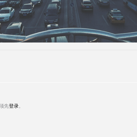
须先
登录
。