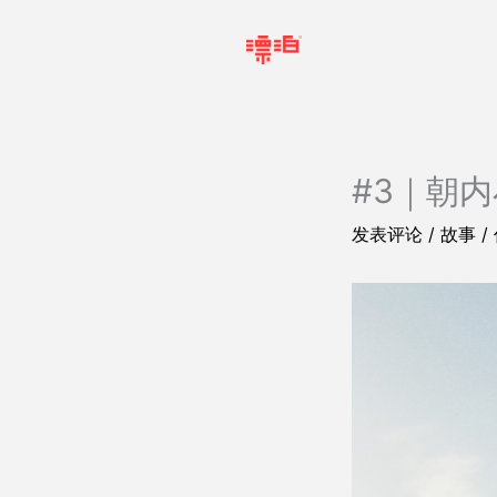
跳
至
内
容
#3｜朝
发表评论
/
故事
/