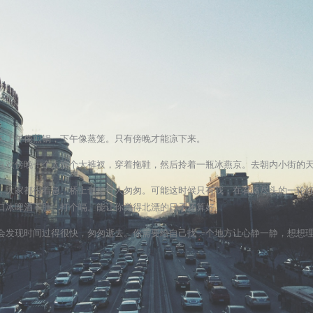
天上午像煎锅，下午像蒸笼。只有傍晚才能凉下来。
喜欢傍晚一个人换个大裤衩，穿着拖鞋，然后拎着一瓶冰燕京。去朝内小街的
，大家都很着急。桥上也是行人匆匆。可能这时候只有我，在看路尽头的一轮
口冰啤酒下肚，打个嗝。能让你觉得北漂的日子还算好。
会发现时间过得很快，匆匆逝去。你需要给自己找一个地方让心静一静，想想