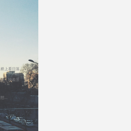
天桥上看日落。
红日，映着景
理想…