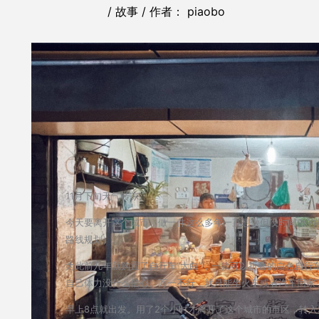
/
故事
/ 作者：
piaobo
11月下旬天气转凉。
今天要离开这个城市，做一件这么多年一直想做但没时间做的
路线规划）。
为此前几年就购置了自行车“大白”，一款可以折叠的白色自行
自己体力没什么信心。万一不行，就只能坐火车或者汽车回家
早上8点就出发。用了2个小时才离开了这个城市的市区，转入