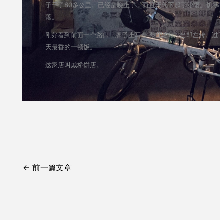
子干了80多公里。已经是晚上了，而且天气下起了小雨。饥
落。
刚好看到前面一个路口，牌子上写着“黎里古镇” 当即左转。
天最香的一顿饭。
这家店叫戚桥饼店。
←
前一篇文章