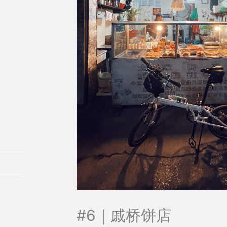
搜
索
#6｜戚桥饼店