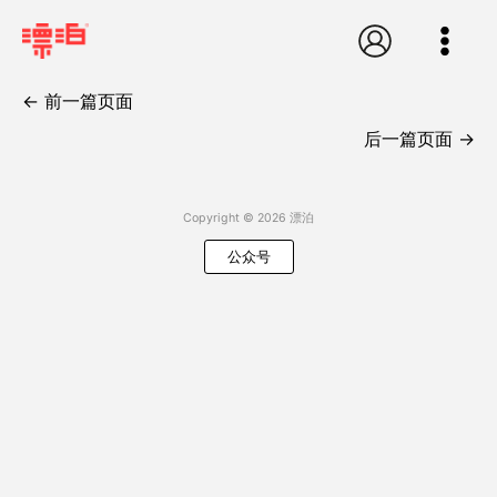
跳
至
内
←
前一篇页面
容
后一篇页面
→
Copyright © 2026 漂泊
公众号